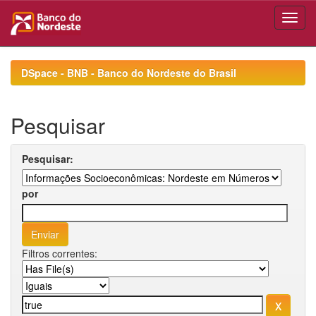
Skip
navigation
DSpace - BNB - Banco do Nordeste do Brasil
Pesquisar
Pesquisar:
por
Filtros correntes: