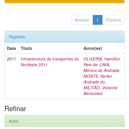
Anterior
1
Próxima
Registos:
Data
Título
Autor(es)
2011
Infraestrutura de transportes do
OLIVEIRA, Hamilton
Nordeste 2011
Reis de
;
LIMA,
Mônica de Andrade
;
MONTE, Kerlen
Andrade do
;
MILITÃO, Vivianne
Benevides
Refinar
Autor