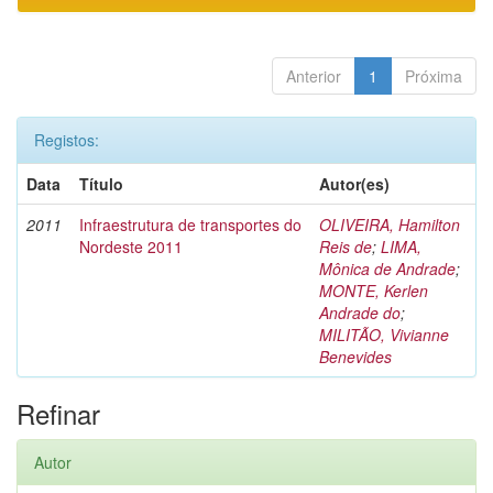
Anterior
1
Próxima
Registos:
Data
Título
Autor(es)
2011
Infraestrutura de transportes do
OLIVEIRA, Hamilton
Nordeste 2011
Reis de
;
LIMA,
Mônica de Andrade
;
MONTE, Kerlen
Andrade do
;
MILITÃO, Vivianne
Benevides
Refinar
Autor