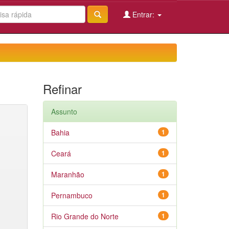
Entrar:
Refinar
Assunto
Bahia
1
Ceará
1
Maranhão
1
Pernambuco
1
Rio Grande do Norte
1