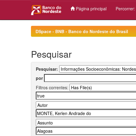
Página principal
Percorrer
Skip
navigation
DSpace - BNB - Banco do Nordeste do Brasil
Pesquisar
Pesquisar:
por
Filtros correntes: