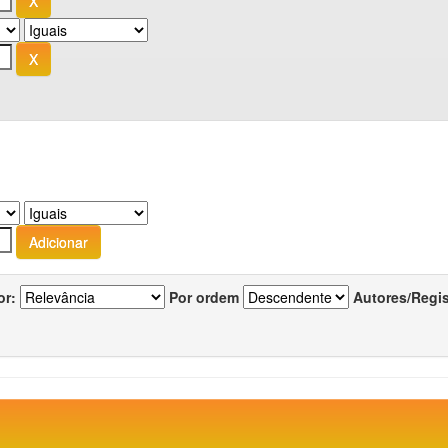
or:
Por ordem
Autores/Regi