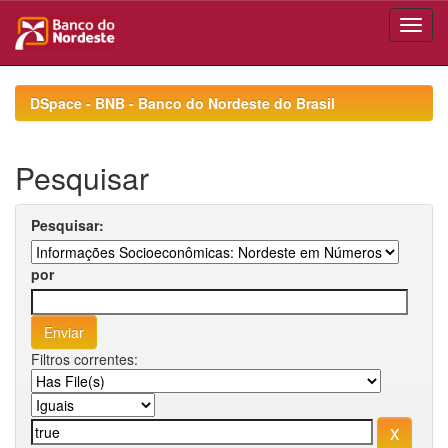
Skip
navigation
DSpace - BNB - Banco do Nordeste do Brasil
Pesquisar
Pesquisar:
por
Filtros correntes: