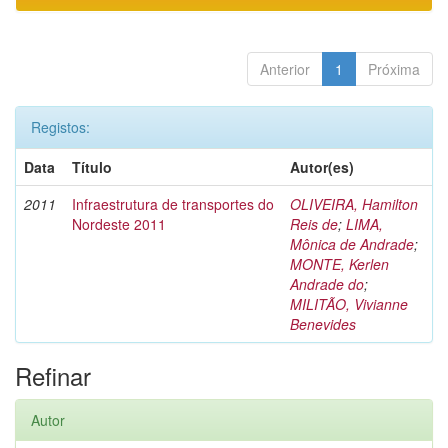
Anterior
1
Próxima
Registos:
Data
Título
Autor(es)
2011
Infraestrutura de transportes do
OLIVEIRA, Hamilton
Nordeste 2011
Reis de
;
LIMA,
Mônica de Andrade
;
MONTE, Kerlen
Andrade do
;
MILITÃO, Vivianne
Benevides
Refinar
Autor