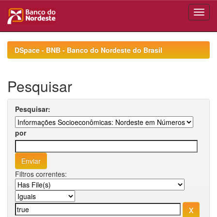
Skip
navigation
DSpace - BNB - Banco do Nordeste do Brasil
Pesquisar
Pesquisar:
por
Filtros correntes: