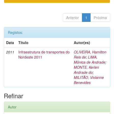
Anterior
1
Próxima
Registos:
Data
Título
Autor(es)
2011
Infraestrutura de transportes do
OLIVEIRA, Hamilton
Nordeste 2011
Reis de
;
LIMA,
Mônica de Andrade
;
MONTE, Kerlen
Andrade do
;
MILITÃO, Vivianne
Benevides
Refinar
Autor