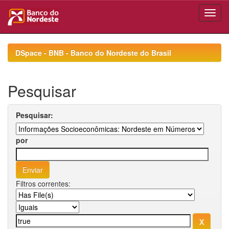
Skip
navigation
DSpace - BNB - Banco do Nordeste do Brasil
Pesquisar
Pesquisar:
por
Filtros correntes: