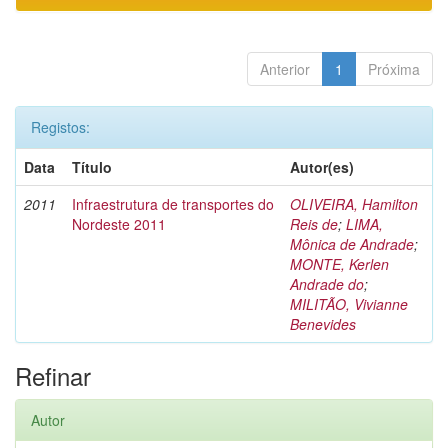
Anterior
1
Próxima
Registos:
Data
Título
Autor(es)
2011
Infraestrutura de transportes do
OLIVEIRA, Hamilton
Nordeste 2011
Reis de
;
LIMA,
Mônica de Andrade
;
MONTE, Kerlen
Andrade do
;
MILITÃO, Vivianne
Benevides
Refinar
Autor