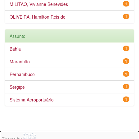
MILITÃO, Vivianne Benevides
1
OLIVEIRA, Hamilton Reis de
1
Assunto
Bahia
1
Maranhão
1
Pernambuco
1
Sergipe
1
Sistema Aeroportuário
1