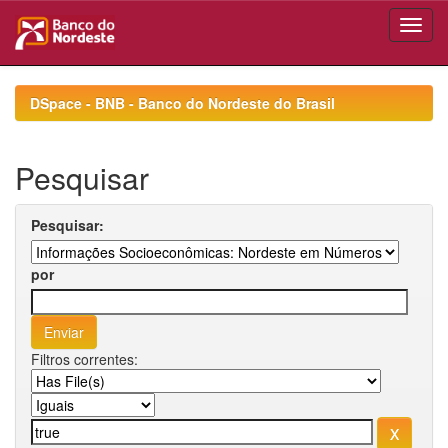
Skip
navigation
DSpace - BNB - Banco do Nordeste do Brasil
Pesquisar
Pesquisar:
por
Filtros correntes: