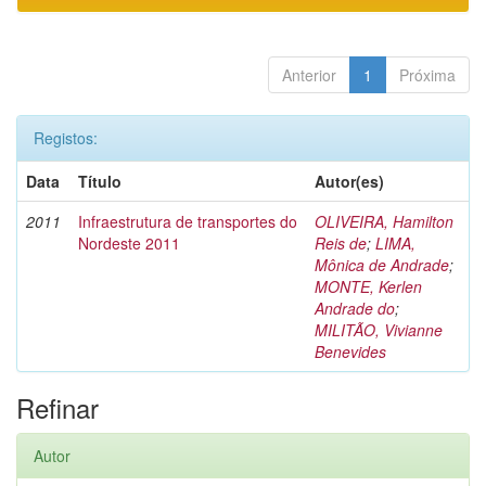
Anterior
1
Próxima
Registos:
Data
Título
Autor(es)
2011
Infraestrutura de transportes do
OLIVEIRA, Hamilton
Nordeste 2011
Reis de
;
LIMA,
Mônica de Andrade
;
MONTE, Kerlen
Andrade do
;
MILITÃO, Vivianne
Benevides
Refinar
Autor