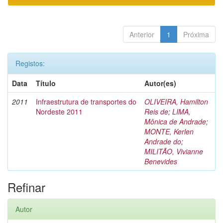
Anterior
1
Próxima
Registos:
Data
Título
Autor(es)
2011
Infraestrutura de transportes do
OLIVEIRA, Hamilton
Nordeste 2011
Reis de
;
LIMA,
Mônica de Andrade
;
MONTE, Kerlen
Andrade do
;
MILITÃO, Vivianne
Benevides
Refinar
Autor