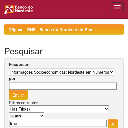
Skip
navigation
DSpace - BNB - Banco do Nordeste do Brasil
Pesquisar
Pesquisar:
por
Filtros correntes: