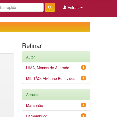
Entrar:
Refinar
Autor
LIMA, Mônica de Andrade
1
MILITÃO, Vivianne Benevides
1
Assunto
Maranhão
1
Pernambuco
1