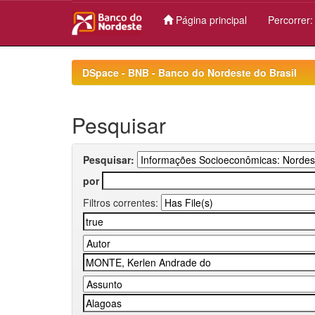
Página principal
Percorrer
Skip
navigation
DSpace - BNB - Banco do Nordeste do Brasil
Pesquisar
Pesquisar:
por
Filtros correntes: