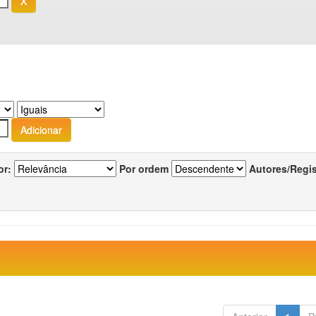
or:
Por ordem
Autores/Regi