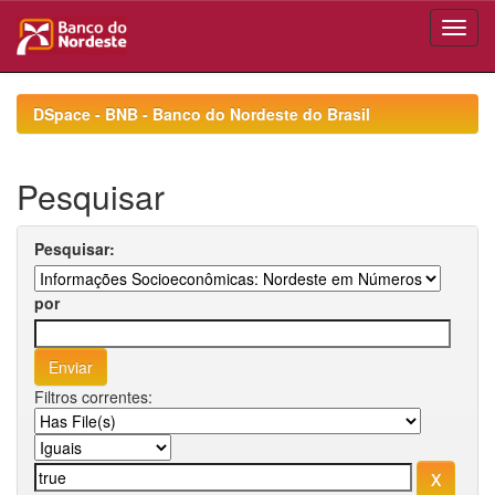
Skip
navigation
DSpace - BNB - Banco do Nordeste do Brasil
Pesquisar
Pesquisar:
por
Filtros correntes: