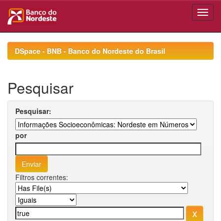
Skip
navigation
DSpace - BNB - Banco do Nordeste do Brasil
Pesquisar
Pesquisar:
por
Filtros correntes: