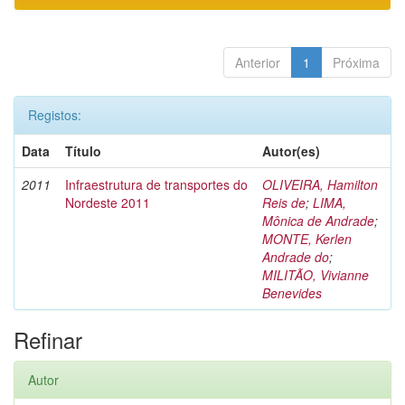
Anterior
1
Próxima
Registos:
Data
Título
Autor(es)
2011
Infraestrutura de transportes do
OLIVEIRA, Hamilton
Nordeste 2011
Reis de
;
LIMA,
Mônica de Andrade
;
MONTE, Kerlen
Andrade do
;
MILITÃO, Vivianne
Benevides
Refinar
Autor