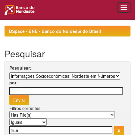
Skip
navigation
DSpace - BNB - Banco do Nordeste do Brasil
Pesquisar
Pesquisar:
por
Filtros correntes: