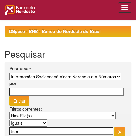
Skip
navigation
DSpace - BNB - Banco do Nordeste do Brasil
Pesquisar
Pesquisar:
por
Filtros correntes: