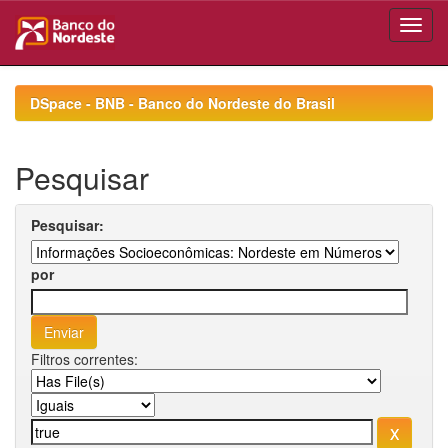
Skip
navigation
DSpace - BNB - Banco do Nordeste do Brasil
Pesquisar
Pesquisar:
por
Filtros correntes: