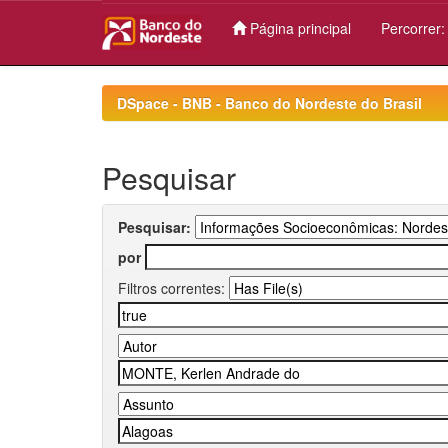
Página principal
Percorrer
Skip
navigation
DSpace - BNB - Banco do Nordeste do Brasil
Pesquisar
Pesquisar:
por
Filtros correntes: