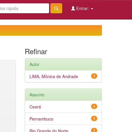
Entrar:
Refinar
Autor
LIMA, Mônica de Andrade
1
Assunto
Ceará
1
Pernambuco
1
Rio Grande do Norte
1