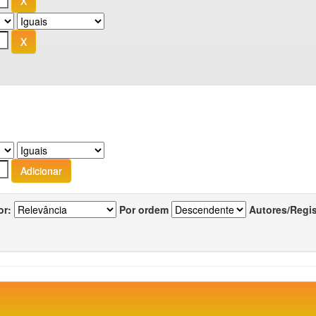
or:
Por ordem
Autores/Regi