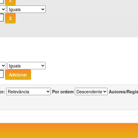
or:
Por ordem
Autores/Regi