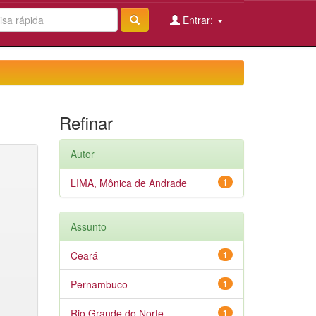
Entrar:
Refinar
Autor
LIMA, Mônica de Andrade
1
Assunto
Ceará
1
Pernambuco
1
Rio Grande do Norte
1