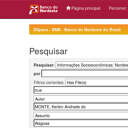
Página principal
Percorrer
Skip
navigation
DSpace - BNB - Banco do Nordeste do Brasil
Pesquisar
Pesquisar:
por
Filtros correntes: