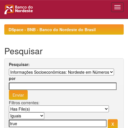
Skip
navigation
DSpace - BNB - Banco do Nordeste do Brasil
Pesquisar
Pesquisar:
por
Filtros correntes: