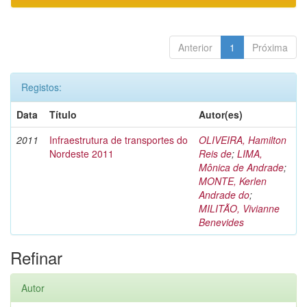
Anterior
1
Próxima
Registos:
Data
Título
Autor(es)
2011
Infraestrutura de transportes do
OLIVEIRA, Hamilton
Nordeste 2011
Reis de
;
LIMA,
Mônica de Andrade
;
MONTE, Kerlen
Andrade do
;
MILITÃO, Vivianne
Benevides
Refinar
Autor