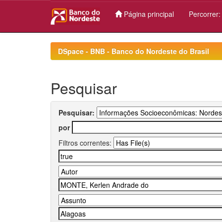
Página principal
Percorrer
Skip
navigation
DSpace - BNB - Banco do Nordeste do Brasil
Pesquisar
Pesquisar:
por
Filtros correntes: