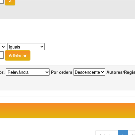
or:
Por ordem
Autores/Regi