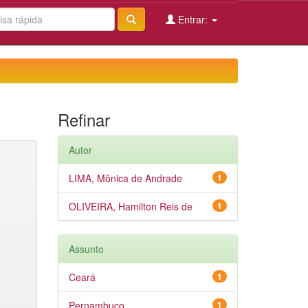
Entrar:
Refinar
Autor
LIMA, Mônica de Andrade
1
OLIVEIRA, Hamilton Reis de
1
Assunto
Ceará
1
Pernambuco
1