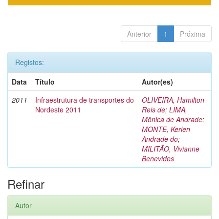
Anterior
1
Próxima
Registos:
Data
Título
Autor(es)
2011
Infraestrutura de transportes do
OLIVEIRA, Hamilton
Nordeste 2011
Reis de
;
LIMA,
Mônica de Andrade
;
MONTE, Kerlen
Andrade do
;
MILITÃO, Vivianne
Benevides
Refinar
Autor