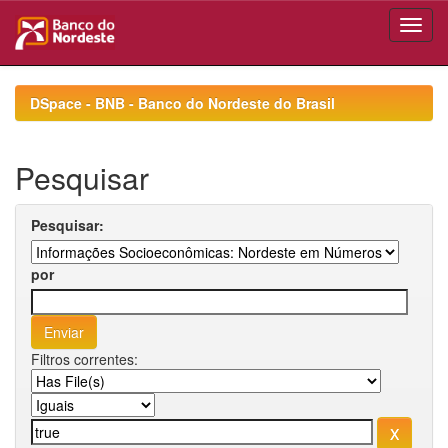
Skip
navigation
DSpace - BNB - Banco do Nordeste do Brasil
Pesquisar
Pesquisar:
por
Filtros correntes: