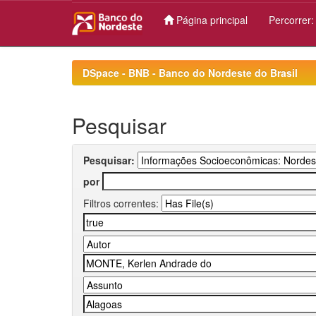
Página principal
Percorrer
Skip
navigation
DSpace - BNB - Banco do Nordeste do Brasil
Pesquisar
Pesquisar:
por
Filtros correntes: