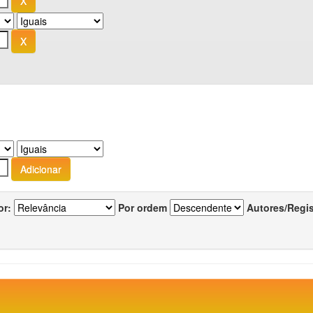
or:
Por ordem
Autores/Regi