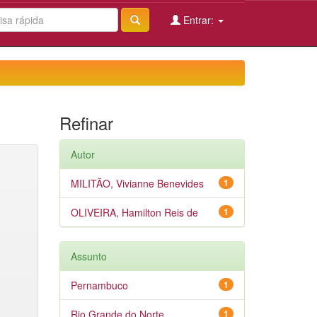
Entrar:
Refinar
Autor
MILITÃO, Vivianne Benevides
1
OLIVEIRA, Hamilton Reis de
1
Assunto
Pernambuco
1
Rio Grande do Norte
1