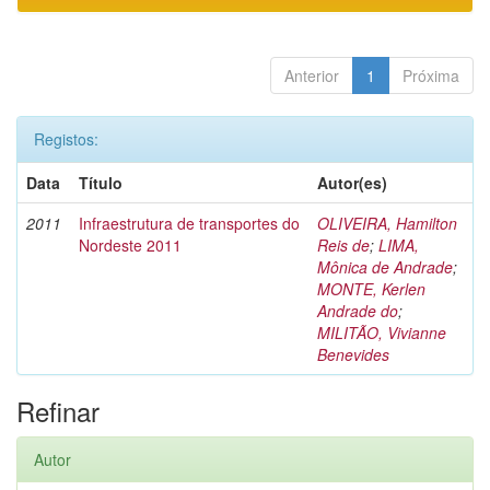
Anterior
1
Próxima
Registos:
Data
Título
Autor(es)
2011
Infraestrutura de transportes do
OLIVEIRA, Hamilton
Nordeste 2011
Reis de
;
LIMA,
Mônica de Andrade
;
MONTE, Kerlen
Andrade do
;
MILITÃO, Vivianne
Benevides
Refinar
Autor