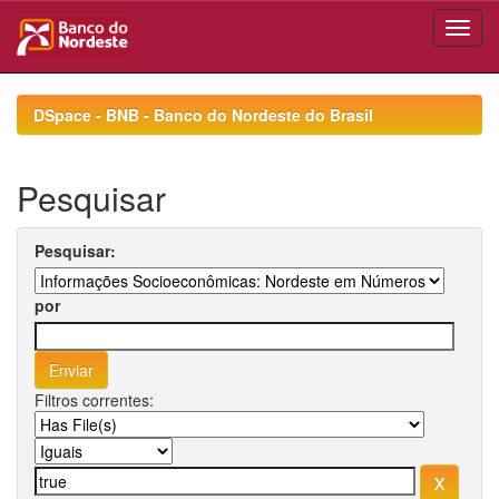
Skip
navigation
DSpace - BNB - Banco do Nordeste do Brasil
Pesquisar
Pesquisar:
por
Filtros correntes: