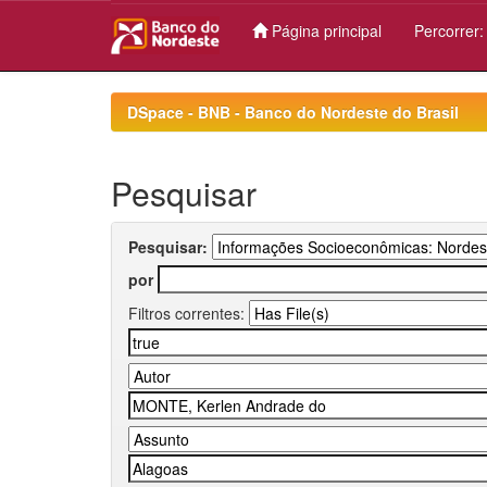
Página principal
Percorrer
Skip
navigation
DSpace - BNB - Banco do Nordeste do Brasil
Pesquisar
Pesquisar:
por
Filtros correntes: