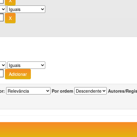
or:
Por ordem
Autores/Regi