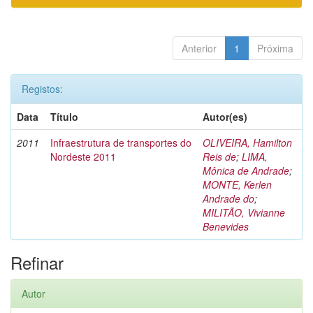
Anterior
1
Próxima
Registos:
Data
Título
Autor(es)
2011
Infraestrutura de transportes do
OLIVEIRA, Hamilton
Nordeste 2011
Reis de
;
LIMA,
Mônica de Andrade
;
MONTE, Kerlen
Andrade do
;
MILITÃO, Vivianne
Benevides
Refinar
Autor