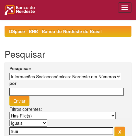
Skip
navigation
DSpace - BNB - Banco do Nordeste do Brasil
Pesquisar
Pesquisar:
por
Filtros correntes: