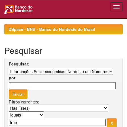
Skip
navigation
DSpace - BNB - Banco do Nordeste do Brasil
Pesquisar
Pesquisar:
por
Filtros correntes: