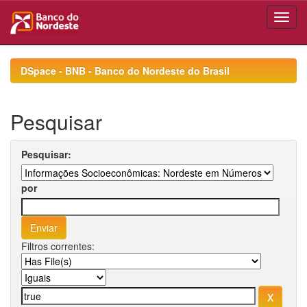
Skip
navigation
DSpace - BNB - Banco do Nordeste do Brasil
Pesquisar
Pesquisar:
por
Filtros correntes: