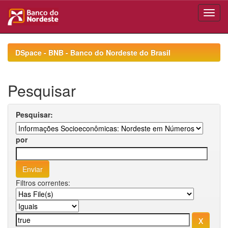
Skip
navigation
DSpace - BNB - Banco do Nordeste do Brasil
Pesquisar
Pesquisar:
por
Filtros correntes: