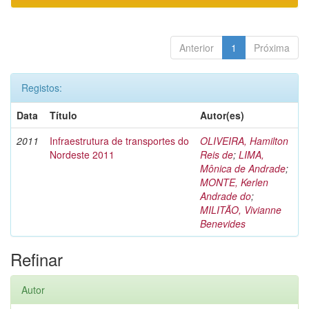
Anterior
1
Próxima
Registos:
Data
Título
Autor(es)
2011
Infraestrutura de transportes do
OLIVEIRA, Hamilton
Nordeste 2011
Reis de
;
LIMA,
Mônica de Andrade
;
MONTE, Kerlen
Andrade do
;
MILITÃO, Vivianne
Benevides
Refinar
Autor