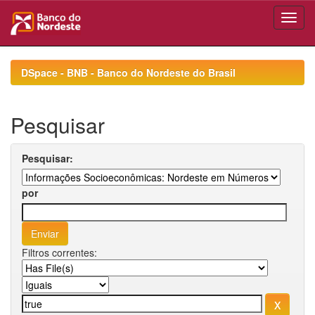
Skip
navigation
DSpace - BNB - Banco do Nordeste do Brasil
Pesquisar
Pesquisar:
por
Filtros correntes: