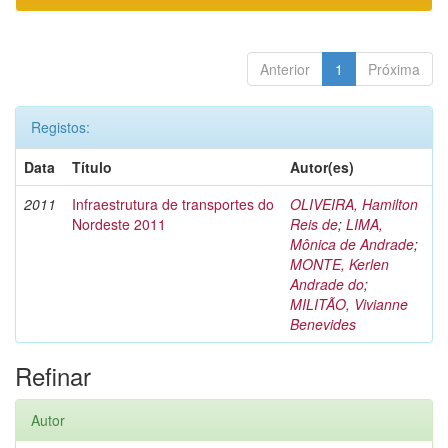
Anterior
1
Próxima
Registos:
Data
Título
Autor(es)
2011
Infraestrutura de transportes do
OLIVEIRA, Hamilton
Nordeste 2011
Reis de
;
LIMA,
Mônica de Andrade
;
MONTE, Kerlen
Andrade do
;
MILITÃO, Vivianne
Benevides
Refinar
Autor