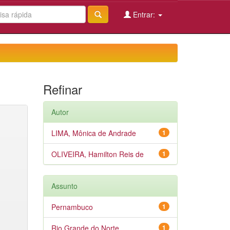
Entrar:
Refinar
Autor
LIMA, Mônica de Andrade
1
OLIVEIRA, Hamilton Reis de
1
Assunto
Pernambuco
1
Rio Grande do Norte
1