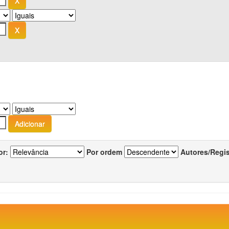
or:
Por ordem
Autores/Regi