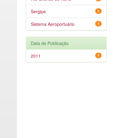
Sergipe
1
Sistema Aeroportuário
1
Data de Publicação
2011
1