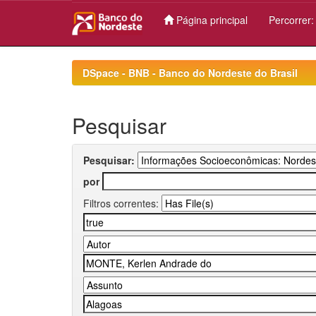
Página principal
Percorrer
Skip
navigation
DSpace - BNB - Banco do Nordeste do Brasil
Pesquisar
Pesquisar:
por
Filtros correntes: