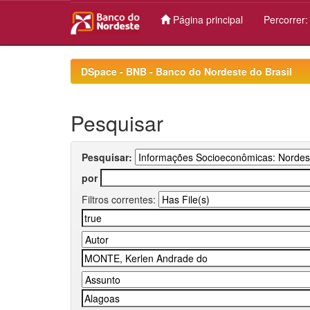
Página principal
Percorrer
Skip
navigation
DSpace - BNB - Banco do Nordeste do Brasil
Pesquisar
Pesquisar:
por
Filtros correntes: