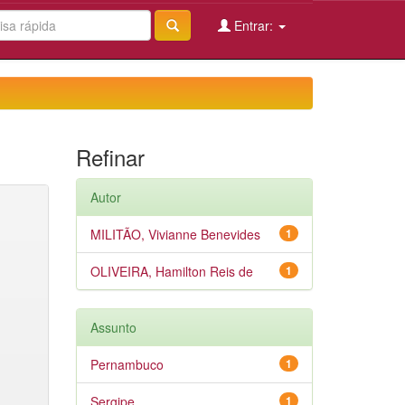
Entrar:
Refinar
Autor
MILITÃO, Vivianne Benevides
1
OLIVEIRA, Hamilton Reis de
1
Assunto
Pernambuco
1
Sergipe
1