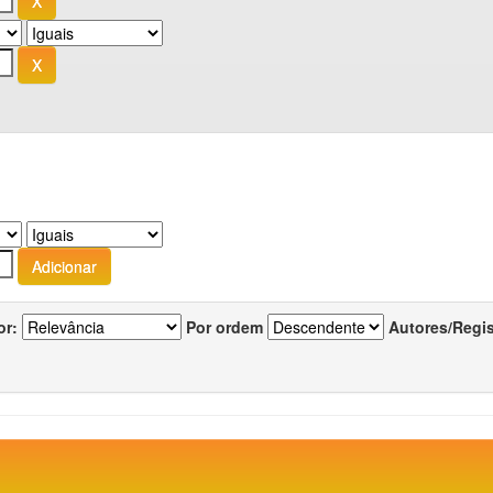
or:
Por ordem
Autores/Regi