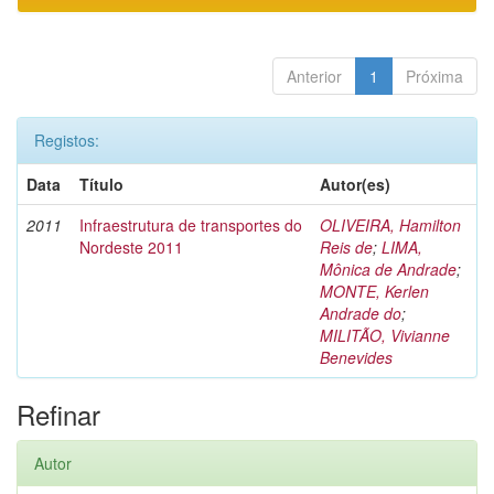
Anterior
1
Próxima
Registos:
Data
Título
Autor(es)
2011
Infraestrutura de transportes do
OLIVEIRA, Hamilton
Nordeste 2011
Reis de
;
LIMA,
Mônica de Andrade
;
MONTE, Kerlen
Andrade do
;
MILITÃO, Vivianne
Benevides
Refinar
Autor