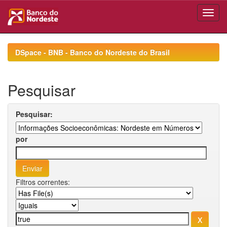
Skip
navigation
DSpace - BNB - Banco do Nordeste do Brasil
Pesquisar
Pesquisar:
por
Filtros correntes: