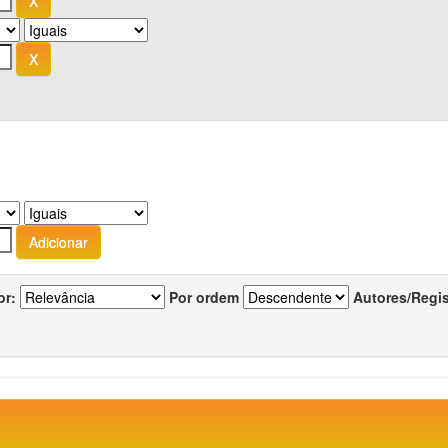
or:
Por ordem
Autores/Regi