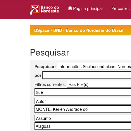
Página principal
Percorrer
Skip
navigation
DSpace - BNB - Banco do Nordeste do Brasil
Pesquisar
Pesquisar:
por
Filtros correntes: