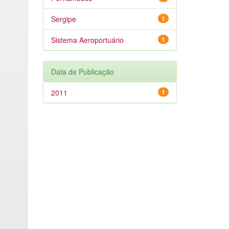
Sergipe
1
Sistema Aeroportuário
1
Data de Publicação
2011
1