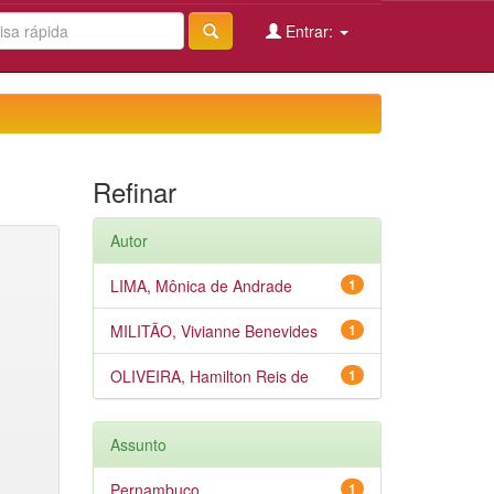
Entrar:
Refinar
Autor
LIMA, Mônica de Andrade
1
MILITÃO, Vivianne Benevides
1
OLIVEIRA, Hamilton Reis de
1
Assunto
Pernambuco
1