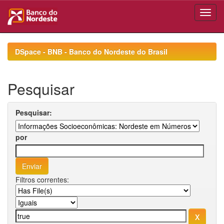
Skip
navigation
DSpace - BNB - Banco do Nordeste do Brasil
Pesquisar
Pesquisar:
por
Filtros correntes: