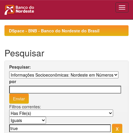
Skip
navigation
DSpace - BNB - Banco do Nordeste do Brasil
Pesquisar
Pesquisar:
por
Filtros correntes: