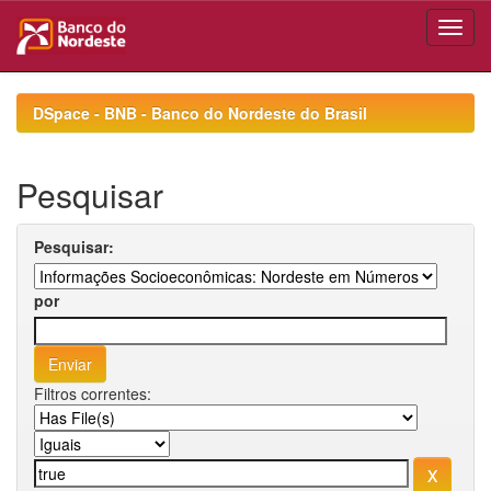
Skip
navigation
DSpace - BNB - Banco do Nordeste do Brasil
Pesquisar
Pesquisar:
por
Filtros correntes: