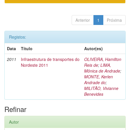
Anterior
1
Próxima
Registos:
Data
Título
Autor(es)
2011
Infraestrutura de transportes do
OLIVEIRA, Hamilton
Nordeste 2011
Reis de
;
LIMA,
Mônica de Andrade
;
MONTE, Kerlen
Andrade do
;
MILITÃO, Vivianne
Benevides
Refinar
Autor