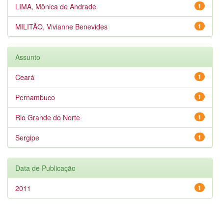
LIMA, Mônica de Andrade
1
MILITÃO, Vivianne Benevides
1
Assunto
Ceará
1
Pernambuco
1
Rio Grande do Norte
1
Sergipe
1
Data de Publicação
2011
1