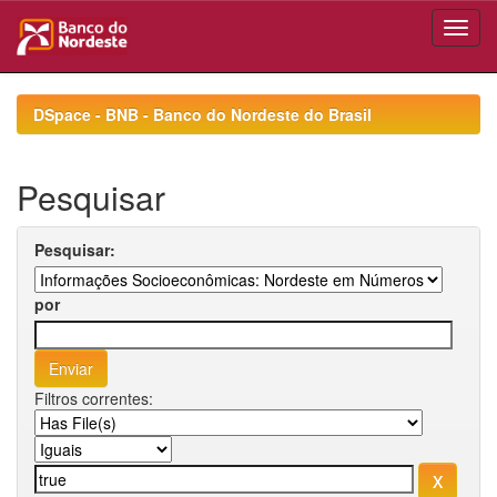
Skip
navigation
DSpace - BNB - Banco do Nordeste do Brasil
Pesquisar
Pesquisar:
por
Filtros correntes: