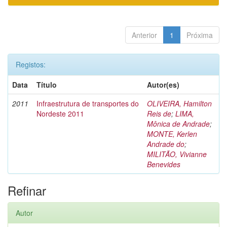
Anterior
1
Próxima
Registos:
Data
Título
Autor(es)
2011
Infraestrutura de transportes do
OLIVEIRA, Hamilton
Nordeste 2011
Reis de
;
LIMA,
Mônica de Andrade
;
MONTE, Kerlen
Andrade do
;
MILITÃO, Vivianne
Benevides
Refinar
Autor