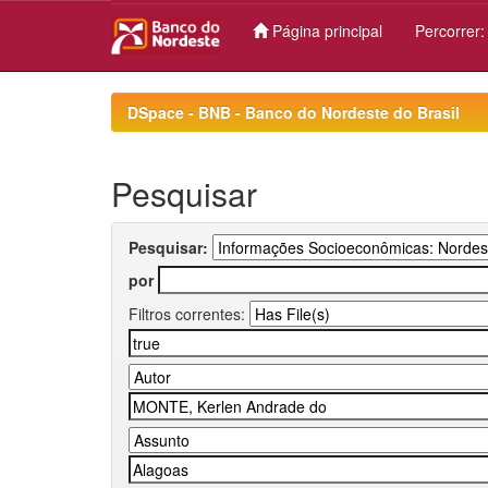
Página principal
Percorrer
Skip
navigation
DSpace - BNB - Banco do Nordeste do Brasil
Pesquisar
Pesquisar:
por
Filtros correntes: