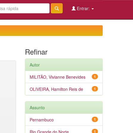
Entrar:
Refinar
Autor
MILITÃO, Vivianne Benevides
1
OLIVEIRA, Hamilton Reis de
1
Assunto
Pernambuco
1
Rio Grande do Norte
1