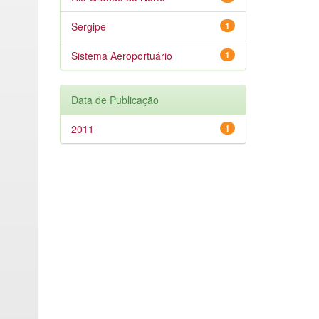
Sergipe
1
Sistema Aeroportuário
1
Data de Publicação
2011
1