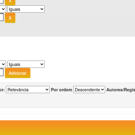
or:
Por ordem
Autores/Regi