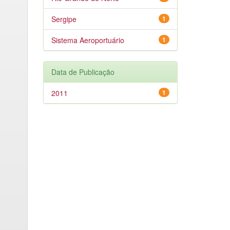
Sergipe
1
Sistema Aeroportuário
1
Data de Publicação
2011
1