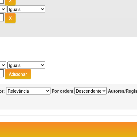
or:
Por ordem
Autores/Regi