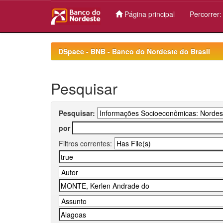
Página principal
Percorrer
Skip
navigation
DSpace - BNB - Banco do Nordeste do Brasil
Pesquisar
Pesquisar:
por
Filtros correntes: