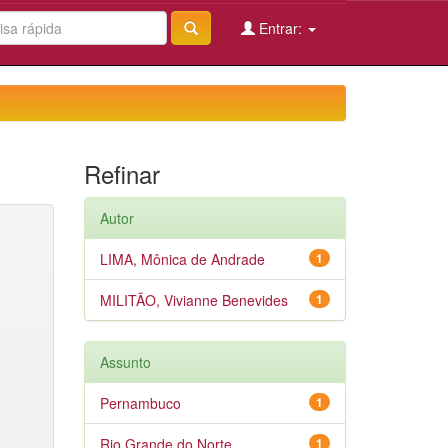
Entrar:
Refinar
Autor
LIMA, Mônica de Andrade
1
MILITÃO, Vivianne Benevides
1
Assunto
Pernambuco
1
Rio Grande do Norte
1