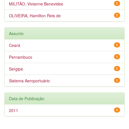
MILITÃO, Vivianne Benevides
1
OLIVEIRA, Hamilton Reis de
1
Assunto
Ceará
1
Pernambuco
1
Sergipe
1
Sistema Aeroportuário
1
Data de Publicação
2011
1