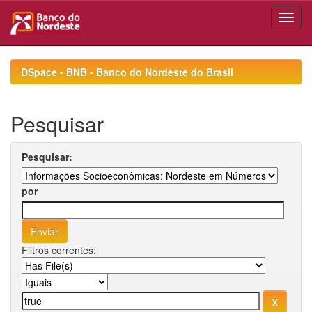
Skip
navigation
DSpace - BNB - Banco do Nordeste do Brasil
Pesquisar
Pesquisar:
por
Filtros correntes: