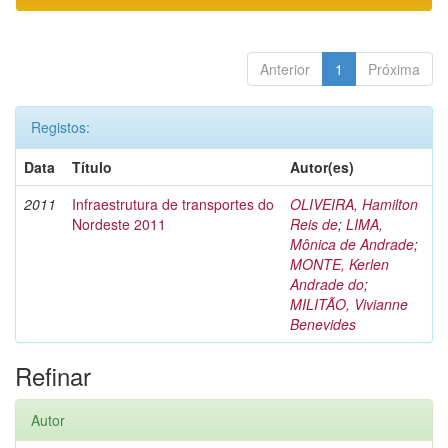
Anterior
1
Próxima
Registos:
Data
Título
Autor(es)
2011
Infraestrutura de transportes do
OLIVEIRA, Hamilton
Nordeste 2011
Reis de
;
LIMA,
Mônica de Andrade
;
MONTE, Kerlen
Andrade do
;
MILITÃO, Vivianne
Benevides
Refinar
Autor