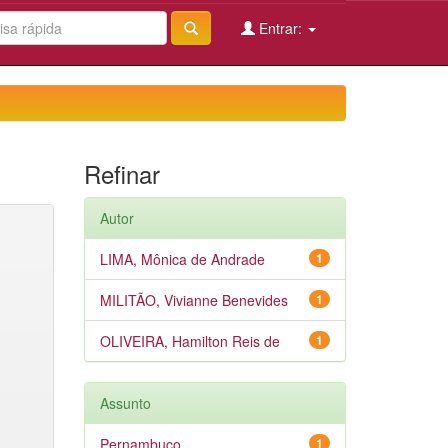
Entrar:
Refinar
Autor
LIMA, Mônica de Andrade
1
MILITÃO, Vivianne Benevides
1
OLIVEIRA, Hamilton Reis de
1
Assunto
Pernambuco
1