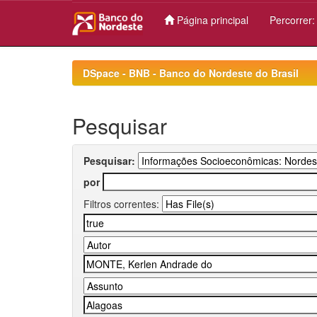
Página principal
Percorrer
Skip
navigation
DSpace - BNB - Banco do Nordeste do Brasil
Pesquisar
Pesquisar:
por
Filtros correntes: