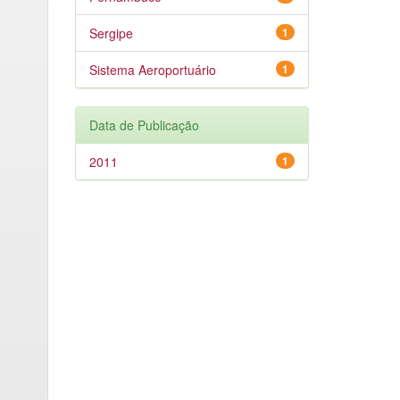
Sergipe
1
Sistema Aeroportuário
1
Data de Publicação
2011
1