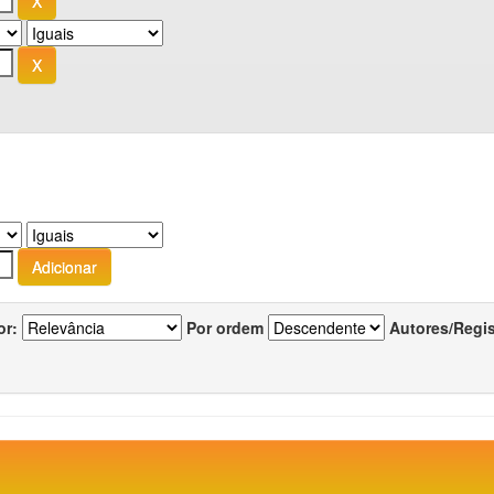
or:
Por ordem
Autores/Regi