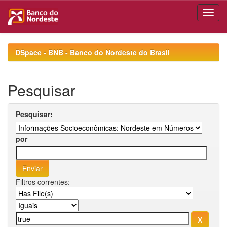
Skip
navigation
DSpace - BNB - Banco do Nordeste do Brasil
Pesquisar
Pesquisar:
por
Filtros correntes: