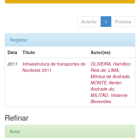
Anterior
1
Próxima
Registos:
Data
Título
Autor(es)
2011
Infraestrutura de transportes do
OLIVEIRA, Hamilton
Nordeste 2011
Reis de
;
LIMA,
Mônica de Andrade
;
MONTE, Kerlen
Andrade do
;
MILITÃO, Vivianne
Benevides
Refinar
Autor