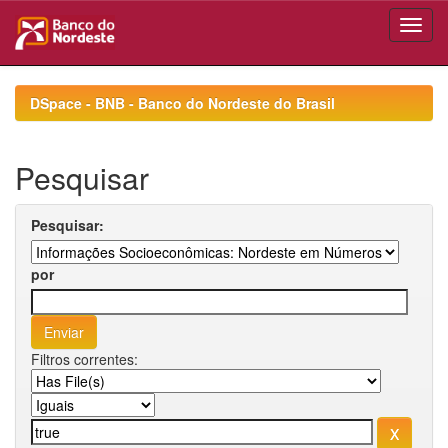
Skip
navigation
DSpace - BNB - Banco do Nordeste do Brasil
Pesquisar
Pesquisar:
por
Filtros correntes: