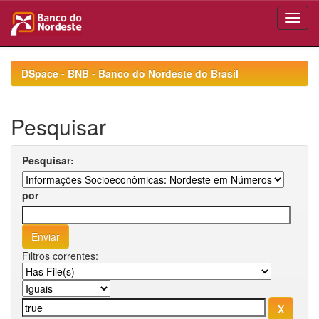
Skip
navigation
DSpace - BNB - Banco do Nordeste do Brasil
Pesquisar
Pesquisar:
por
Filtros correntes: