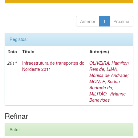
Anterior
1
Próxima
Registos:
Data
Título
Autor(es)
2011
Infraestrutura de transportes do
OLIVEIRA, Hamilton
Nordeste 2011
Reis de
;
LIMA,
Mônica de Andrade
;
MONTE, Kerlen
Andrade do
;
MILITÃO, Vivianne
Benevides
Refinar
Autor