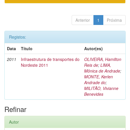
Anterior
1
Próxima
Registos:
Data
Título
Autor(es)
2011
Infraestrutura de transportes do
OLIVEIRA, Hamilton
Nordeste 2011
Reis de
;
LIMA,
Mônica de Andrade
;
MONTE, Kerlen
Andrade do
;
MILITÃO, Vivianne
Benevides
Refinar
Autor