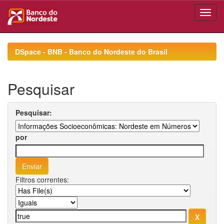
Skip
navigation
DSpace - BNB - Banco do Nordeste do Brasil
Pesquisar
Pesquisar:
por
Filtros correntes: