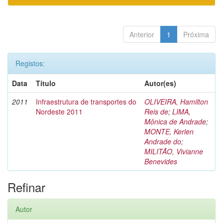
Anterior
1
Próxima
Registos:
Data
Título
Autor(es)
2011
Infraestrutura de transportes do
OLIVEIRA, Hamilton
Nordeste 2011
Reis de
;
LIMA,
Mônica de Andrade
;
MONTE, Kerlen
Andrade do
;
MILITÃO, Vivianne
Benevides
Refinar
Autor