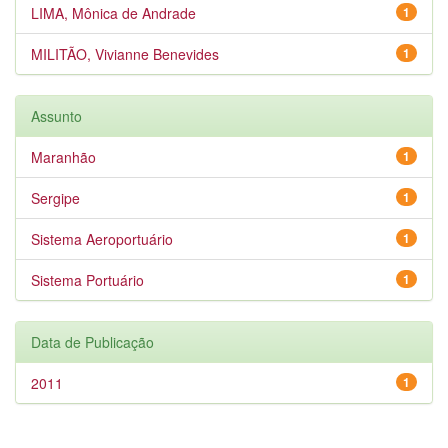
LIMA, Mônica de Andrade
1
MILITÃO, Vivianne Benevides
1
Assunto
Maranhão
1
Sergipe
1
Sistema Aeroportuário
1
Sistema Portuário
1
Data de Publicação
2011
1