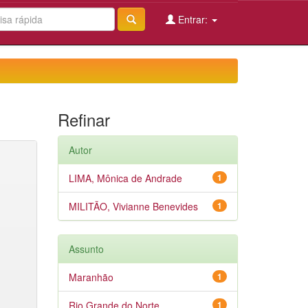
Entrar:
Refinar
Autor
LIMA, Mônica de Andrade
1
MILITÃO, Vivianne Benevides
1
Assunto
Maranhão
1
Rio Grande do Norte
1