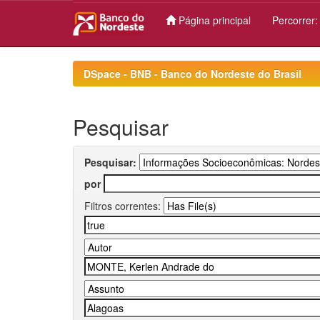
Página principal
Percorrer
Skip
navigation
DSpace - BNB - Banco do Nordeste do Brasil
Pesquisar
Pesquisar:
por
Filtros correntes: