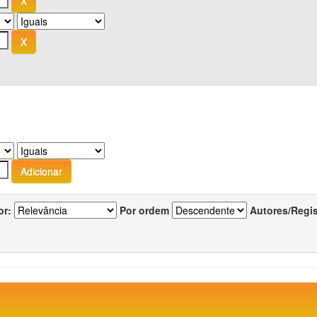
or:
Por ordem
Autores/Regi