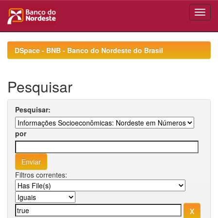
Skip
navigation
DSpace - BNB - Banco do Nordeste do Brasil
Pesquisar
Pesquisar:
por
Filtros correntes: