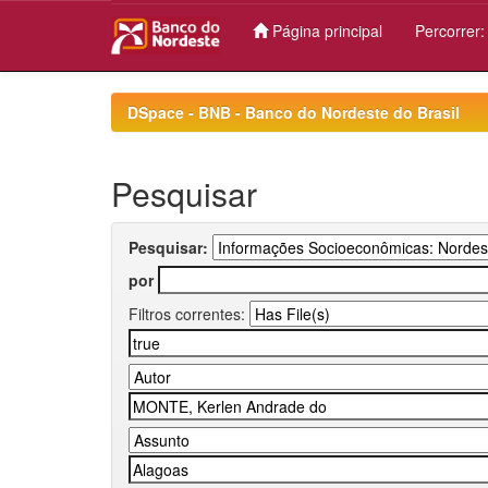
Página principal
Percorrer
Skip
navigation
DSpace - BNB - Banco do Nordeste do Brasil
Pesquisar
Pesquisar:
por
Filtros correntes: