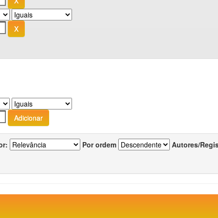
or:
Por ordem
Autores/Regi