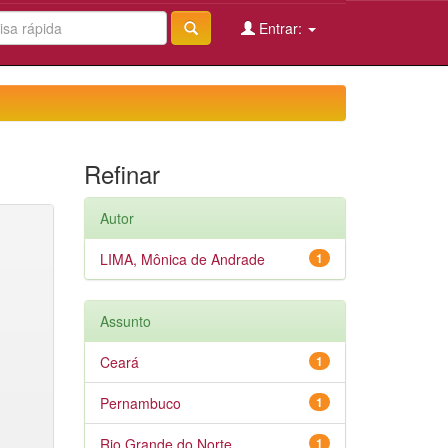
Entrar:
Refinar
Autor
LIMA, Mônica de Andrade
1
Assunto
Ceará
1
Pernambuco
1
Rio Grande do Norte
1