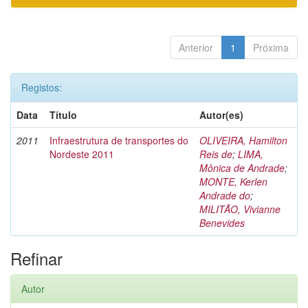
Anterior
1
Próxima
Registos:
Data
Título
Autor(es)
2011
Infraestrutura de transportes do
OLIVEIRA, Hamilton
Nordeste 2011
Reis de
;
LIMA,
Mônica de Andrade
;
MONTE, Kerlen
Andrade do
;
MILITÃO, Vivianne
Benevides
Refinar
Autor