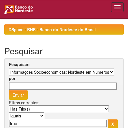
Skip
navigation
DSpace - BNB - Banco do Nordeste do Brasil
Pesquisar
Pesquisar:
por
Filtros correntes: