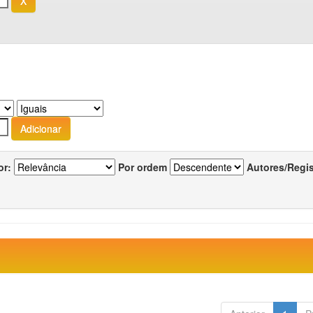
or:
Por ordem
Autores/Regi