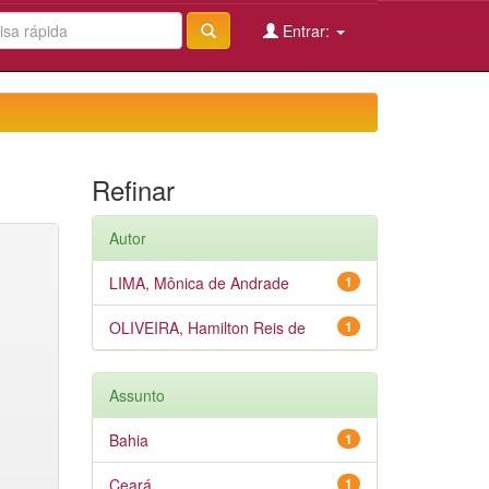
Entrar:
Refinar
Autor
LIMA, Mônica de Andrade
1
OLIVEIRA, Hamilton Reis de
1
Assunto
Bahia
1
Ceará
1