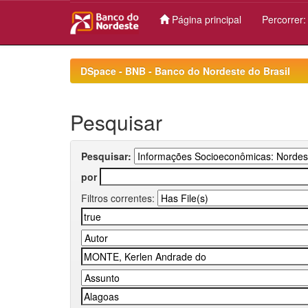
Página principal
Percorrer
Skip
navigation
DSpace - BNB - Banco do Nordeste do Brasil
Pesquisar
Pesquisar:
por
Filtros correntes: