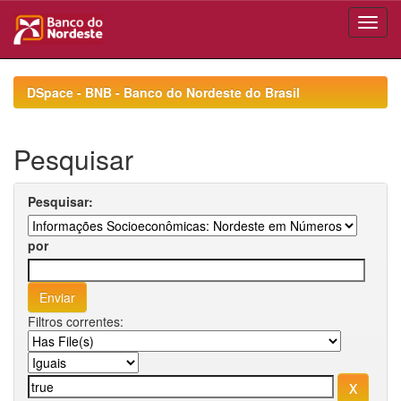
Skip
navigation
DSpace - BNB - Banco do Nordeste do Brasil
Pesquisar
Pesquisar:
por
Filtros correntes: